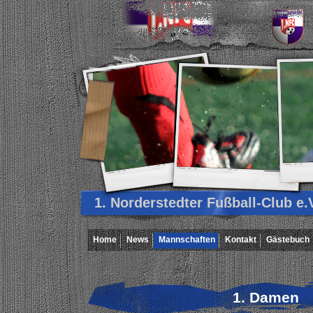
1. Norderstedter Fußball-Club e.V
Home
News
Mannschaften
Kontakt
Gästebuch
1. Damen